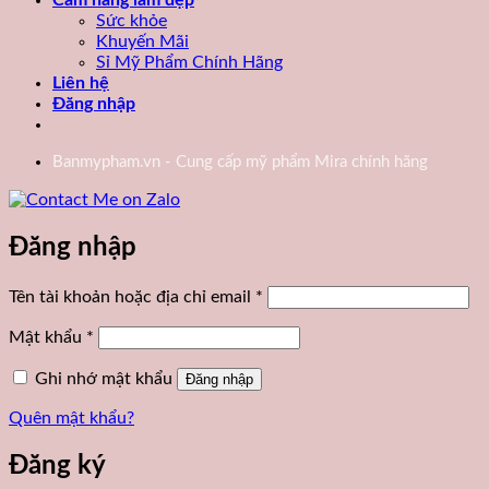
Cẩm nang làm đẹp
Sức khỏe
Khuyến Mãi
Sỉ Mỹ Phẩm Chính Hãng
Liên hệ
Đăng nhập
Banmypham.vn - Cung cấp mỹ phẩm Mira chính hãng
Đăng nhập
Bắt
Tên tài khoản hoặc địa chỉ email
*
buộc
Bắt
Mật khẩu
*
buộc
Ghi nhớ mật khẩu
Đăng nhập
Quên mật khẩu?
Đăng ký