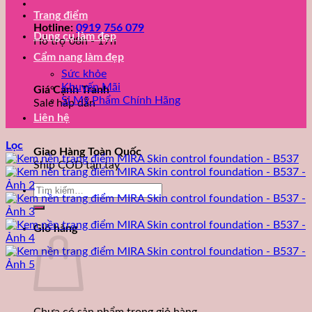
Trang điểm
Hotline:
0919 756 079
Dụng cụ làm đẹp
Hỗ trợ 08h - 17h
Cẩm nang làm đẹp
Sức khỏe
Khuyến Mãi
Giá Cạnh Tranh
Sỉ Mỹ Phẩm Chính Hãng
Sale hấp dẫn
Liên hệ
Lọc
Giao Hàng Toàn Quốc
Ship COD tận tay
Tìm
kiếm:
Giỏ hàng