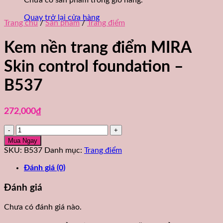
Chưa có sản phẩm trong giỏ hàng.
Quay trở lại cửa hàng
Trang chủ
/
Sản phẩm
/
Trang điểm
Kem nền trang điểm MIRA
Skin control foundation –
B537
272,000
₫
Kem
nền
Mua Ngay
trang
SKU:
B537
Danh mục:
Trang điểm
điểm
MIRA
Đánh giá (0)
Skin
control
Đánh giá
foundation
-
Chưa có đánh giá nào.
B537