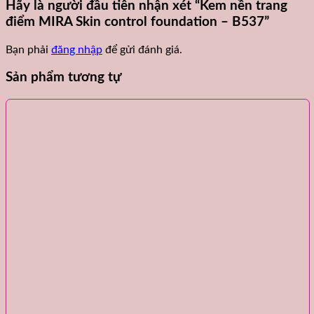
số
Hãy là người đầu tiên nhận xét “Kem nền trang
lượng
điểm MIRA Skin control foundation – B537”
Bạn phải
đăng nhập
để gửi đánh giá.
Sản phẩm tương tự