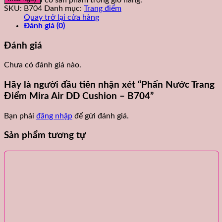
Chưa có sản phẩm trong giỏ hàng.
Trang
SKU:
B704
Danh mục:
Trang điểm
Điểm
Quay trở lại cửa hàng
Mira
Đánh giá (0)
Air
DD
Đánh giá
Cushion
-
Chưa có đánh giá nào.
B704
số
Hãy là người đầu tiên nhận xét “Phấn Nước Trang
lượng
Điểm Mira Air DD Cushion – B704”
Bạn phải
đăng nhập
để gửi đánh giá.
Sản phẩm tương tự