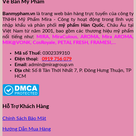
Về Bán Mỹ Phẩm
Banmypham.vn
là trang web bán hàng trực tuyến của công ty
TNHH Mỹ Phẩm Mira - Công ty hoạt động trong lĩnh vực
nhập khẩu và phân phối
mỹ phẩm Hàn Quốc
, Châu Âu tại
Việt Nam từ năm 2001, bao gồm các thương hiệu mỹ phẩm
nổi tiếng như:
MIRA, MiraCulous, AROMA, Mira AROMA,
MIK@VONK, CosRoyale, PETAL FRESH, FRAMESI,...
Mã số Thuế:
0302339310
Điện thoại:
0919 756 079
Email:
admin@miragroup.vn
Địa chỉ:
Số 8 Tân Thới Nhất 7, P. Đông Hưng Thuận, TP
HCM
Hỗ Trợ Khách Hàng
Chính Sách Bảo Mật
Hướng Dẫn Mua Hàng