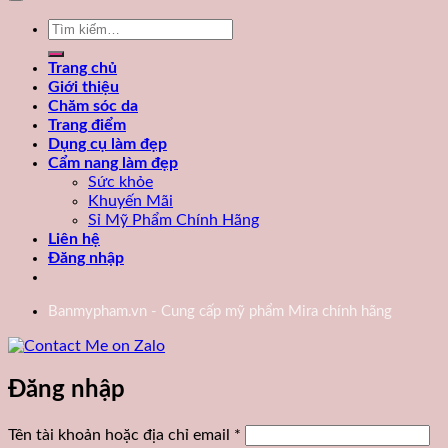
Tìm
kiếm:
Trang chủ
Giới thiệu
Chăm sóc da
Trang điểm
Dụng cụ làm đẹp
Cẩm nang làm đẹp
Sức khỏe
Khuyến Mãi
Sỉ Mỹ Phẩm Chính Hãng
Liên hệ
Đăng nhập
Banmypham.vn - Cung cấp mỹ phẩm Mira chính hãng
Đăng nhập
Bắt
Tên tài khoản hoặc địa chỉ email
*