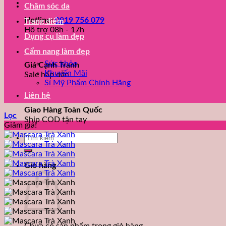
Chăm sóc da
Hotline:
0919 756 079
Trang điểm
Hỗ trợ 08h - 17h
Dụng cụ làm đẹp
Cẩm nang làm đẹp
Sức khỏe
Giá Cạnh Tranh
Khuyến Mãi
Sale hấp dẫn
Sỉ Mỹ Phẩm Chính Hãng
Liên hệ
Giao Hàng Toàn Quốc
Lọc
Ship COD tận tay
Giảm giá!
Tìm
kiếm:
Giỏ hàng