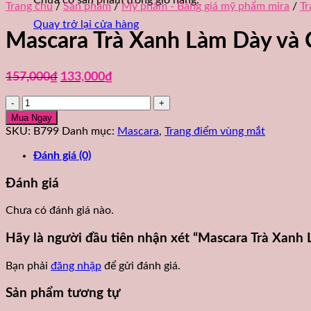
Chưa có sản phẩm trong giỏ hàng.
Trang chủ
/
Sản phẩm
/
Mỹ phẩm - Bảng giá mỹ phẩm mira
/
Tr
Quay trở lại cửa hàng
Mascara Trà Xanh Làm Dày và 
Giá
Giá
157,000
₫
133,000
₫
gốc
hiện
Mascara
là:
tại
Trà
157,000₫.
là:
Mua Ngay
Xanh
133,000₫.
SKU:
B799
Danh mục:
Mascara
,
Trang điểm vùng mắt
Làm
Dày
Đánh giá (0)
và
Cong
Đánh giá
Mi
gấp
Chưa có đánh giá nào.
2
lần
Hãy là người đầu tiên nhận xét “Mascara Trà Xanh
Aroma
Green
Bạn phải
đăng nhập
để gửi đánh giá.
Tea
B799
Sản phẩm tương tự
số