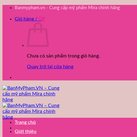
Bỏ
Banmypham.vn - Cung cấp mỹ phẩm Mira chính hãng
qua
0
₫
nội
Giỏ hàng /
dung
Chưa có sản phẩm trong giỏ hàng.
Quay trở lại cửa hàng
Trang chủ
Giới thiệu