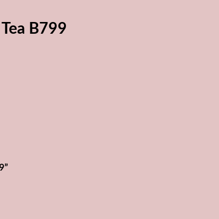
 Tea B799
9”