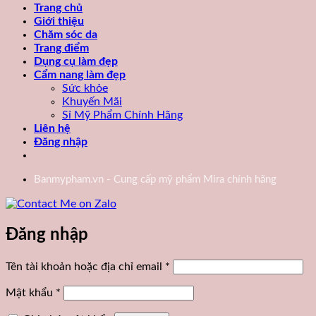
Trang chủ
Giới thiệu
Chăm sóc da
Trang điểm
Dụng cụ làm đẹp
Cẩm nang làm đẹp
Sức khỏe
Khuyến Mãi
Sỉ Mỹ Phẩm Chính Hãng
Liên hệ
Đăng nhập
Banmypham.vn - Cung cấp mỹ phẩm Mira chính hãng
Đăng nhập
Bắt
Tên tài khoản hoặc địa chỉ email
*
buộc
Bắt
Mật khẩu
*
buộc