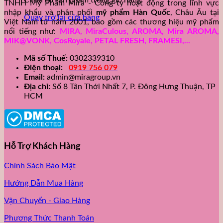
Chưa có sản phẩm trong giỏ hàng.
TNHH Mỹ Phẩm Mira - Công ty hoạt động trong lĩnh vực
nhập khẩu và phân phối
mỹ phẩm Hàn Quốc
, Châu Âu tại
Quay trở lại cửa hàng
Việt Nam từ năm 2001, bao gồm các thương hiệu mỹ phẩm
nổi tiếng như:
MIRA, MiraCulous, AROMA, Mira AROMA,
MIK@VONK, CosRoyale, PETAL FRESH, FRAMESI,...
Mã số Thuế:
0302339310
Điện thoại:
0919 756 079
Email:
admin@miragroup.vn
Địa chỉ:
Số 8 Tân Thới Nhất 7, P. Đông Hưng Thuận, TP
HCM
Hỗ Trợ Khách Hàng
Chính Sách Bảo Mật
Hướng Dẫn Mua Hàng
Vận Chuyển - Giao Hàng
Phương Thức Thanh Toán