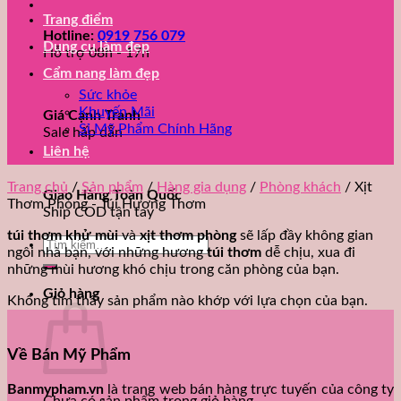
Trang điểm
Hotline:
0919 756 079
Dụng cụ làm đẹp
Hỗ trợ 08h - 17h
Cẩm nang làm đẹp
Sức khỏe
Khuyến Mãi
Giá Cạnh Tranh
Sỉ Mỹ Phẩm Chính Hãng
Sale hấp dẫn
Liên hệ
Trang chủ
/
Sản phẩm
/
Hàng gia dụng
/
Phòng khách
/
Xịt
Giao Hàng Toàn Quốc
Thơm Phòng - Túi Hương Thơm
Ship COD tận tay
túi thơm khử mùi
và
xịt thơm phòng
sẽ lấp đầy không gian
Tìm
ngôi nhà bạn, với những hương
túi thơm
dễ chịu, xua đi
kiếm:
những mùi hương khó chịu trong căn phòng của bạn.
Giỏ hàng
Không tìm thấy sản phẩm nào khớp với lựa chọn của bạn.
Về Bán Mỹ Phẩm
Banmypham.vn
là trang web bán hàng trực tuyến của công ty