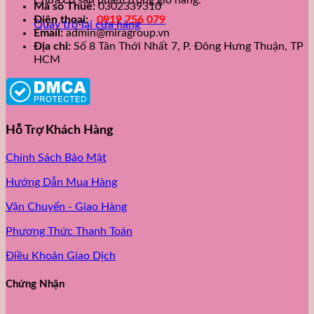
Chưa có sản phẩm trong giỏ hàng.
Mã số Thuế:
0302339310
Điện thoại:
0919 756 079
Quay trở lại cửa hàng
Email:
admin@miragroup.vn
Địa chỉ:
Số 8 Tân Thới Nhất 7, P. Đông Hưng Thuận, TP
HCM
Hỗ Trợ Khách Hàng
Chính Sách Bảo Mật
Hướng Dẫn Mua Hàng
Vận Chuyển - Giao Hàng
Phương Thức Thanh Toán
Điều Khoản Giao Dịch
Chứng Nhận