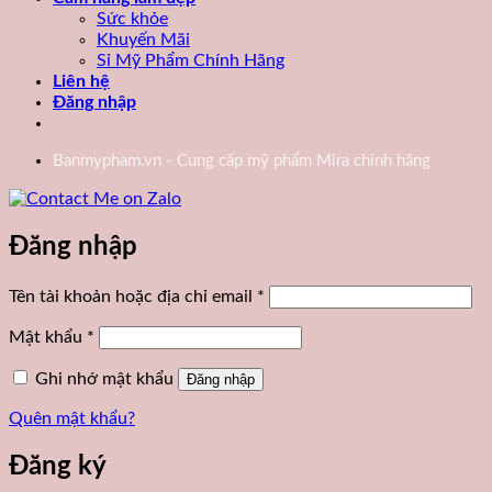
Sức khỏe
Khuyến Mãi
Sỉ Mỹ Phẩm Chính Hãng
Liên hệ
Đăng nhập
Banmypham.vn - Cung cấp mỹ phẩm Mira chính hãng
Đăng nhập
Bắt
Tên tài khoản hoặc địa chỉ email
*
buộc
Bắt
Mật khẩu
*
buộc
Ghi nhớ mật khẩu
Đăng nhập
Quên mật khẩu?
Đăng ký