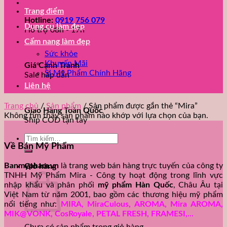
Trang điểm
Hotline:
0919 756 079
Dụng cụ làm đẹp
Hỗ trợ 08h - 17h
Cẩm nang làm đẹp
Sức khỏe
Khuyến Mãi
Giá Cạnh Tranh
Sỉ Mỹ Phẩm Chính Hãng
Sale hấp dẫn
Liên hệ
Trang chủ
/
Sản phẩm
/
Sản phẩm được gắn thẻ “Mira”
Giao Hàng Toàn Quốc
Không tìm thấy sản phẩm nào khớp với lựa chọn của bạn.
Ship COD tận tay
Tìm
Về Bán Mỹ Phẩm
kiếm:
Banmypham.vn
là trang web bán hàng trực tuyến của công ty
Giỏ hàng
TNHH Mỹ Phẩm Mira - Công ty hoạt động trong lĩnh vực
nhập khẩu và phân phối
mỹ phẩm Hàn Quốc
, Châu Âu tại
Việt Nam từ năm 2001, bao gồm các thương hiệu mỹ phẩm
nổi tiếng như:
MIRA, MiraCulous, AROMA, Mira AROMA,
MIK@VONK, CosRoyale, PETAL FRESH, FRAMESI,...