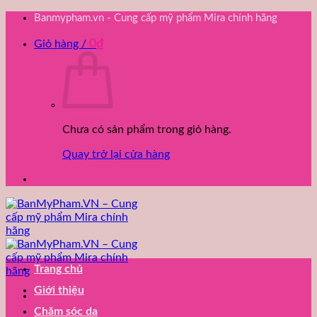
Bỏ
Banmypham.vn - Cung cấp mỹ phẩm Mira chính hãng
qua
0
₫
nội
Giỏ hàng /
dung
Chưa có sản phẩm trong giỏ hàng.
Quay trở lại cửa hàng
Trang chủ
Giới thiệu
Chăm sóc da