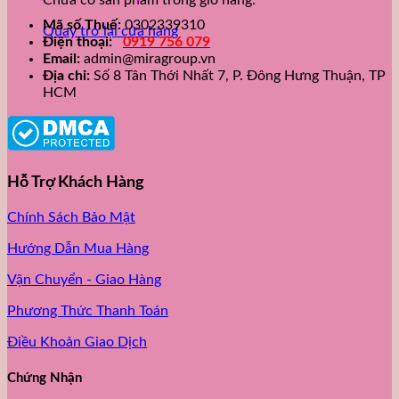
Chưa có sản phẩm trong giỏ hàng.
Mã số Thuế:
0302339310
Quay trở lại cửa hàng
Điện thoại:
0919 756 079
Email:
admin@miragroup.vn
Địa chỉ:
Số 8 Tân Thới Nhất 7, P. Đông Hưng Thuận, TP
HCM
Hỗ Trợ Khách Hàng
Chính Sách Bảo Mật
Hướng Dẫn Mua Hàng
Vận Chuyển - Giao Hàng
Phương Thức Thanh Toán
Điều Khoản Giao Dịch
Chứng Nhận