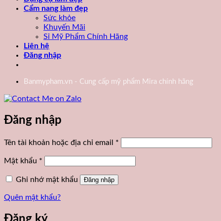
Cẩm nang làm đẹp
Sức khỏe
Khuyến Mãi
Sỉ Mỹ Phẩm Chính Hãng
Liên hệ
Đăng nhập
Banmypham.vn - Cung cấp mỹ phẩm Mira chính hãng
Đăng nhập
Bắt
Tên tài khoản hoặc địa chỉ email
*
buộc
Bắt
Mật khẩu
*
buộc
Ghi nhớ mật khẩu
Đăng nhập
Quên mật khẩu?
Đăng ký