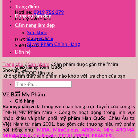
Trang điểm
Hotline:
0919 756 079
Dụng cụ làm đẹp
Hỗ trợ 08h - 17h
Cẩm nang làm đẹp
Sức khỏe
Khuyến Mãi
Giá Cạnh Tranh
Sỉ Mỹ Phẩm Chính Hãng
Sale hấp dẫn
Liên hệ
Trang chủ
/
Sản phẩm
/
Sản phẩm được gắn thẻ “Mira
Giao Hàng Toàn Quốc
Shower Gel”
Ship COD tận tay
Không tìm thấy sản phẩm nào khớp với lựa chọn của bạn.
Tìm
kiếm:
Về Bán Mỹ Phẩm
Giỏ hàng
Banmypham.vn
là trang web bán hàng trực tuyến của công ty
TNHH Mỹ Phẩm Mira - Công ty hoạt động trong lĩnh vực
nhập khẩu và phân phối
mỹ phẩm Hàn Quốc
, Châu Âu tại
Việt Nam từ năm 2001, bao gồm các thương hiệu mỹ phẩm
nổi tiếng như:
MIRA, MiraCulous, AROMA, Mira AROMA,
MIK@VONK, CosRoyale, PETAL FRESH, FRAMESI,...