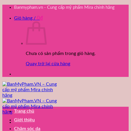
Bỏ
Banmypham.vn - Cung cấp mỹ phẩm Mira chính hãng
qua
0
₫
nội
Giỏ hàng /
dung
Chưa có sản phẩm trong giỏ hàng.
Quay trở lại cửa hàng
Trang chủ
Giới thiệu
Chăm sóc da