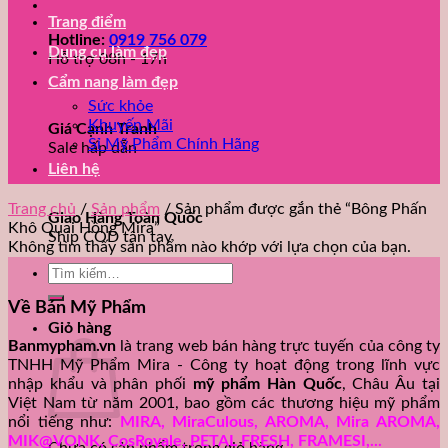
Trang điểm
Hotline:
0919 756 079
Dụng cụ làm đẹp
Hỗ trợ 08h - 17h
Cẩm nang làm đẹp
Sức khỏe
Khuyến Mãi
Giá Cạnh Tranh
Sỉ Mỹ Phẩm Chính Hãng
Sale hấp dẫn
Liên hệ
Trang chủ
/
Sản phẩm
/
Sản phẩm được gắn thẻ “Bông Phấn
Giao Hàng Toàn Quốc
Khô Quai Hồng Mira”
Ship COD tận tay
Không tìm thấy sản phẩm nào khớp với lựa chọn của bạn.
Tìm
kiếm:
Về Bán Mỹ Phẩm
Giỏ hàng
Banmypham.vn
là trang web bán hàng trực tuyến của công ty
TNHH Mỹ Phẩm Mira - Công ty hoạt động trong lĩnh vực
nhập khẩu và phân phối
mỹ phẩm Hàn Quốc
, Châu Âu tại
Việt Nam từ năm 2001, bao gồm các thương hiệu mỹ phẩm
nổi tiếng như:
MIRA, MiraCulous, AROMA, Mira AROMA,
MIK@VONK, CosRoyale, PETAL FRESH, FRAMESI,...