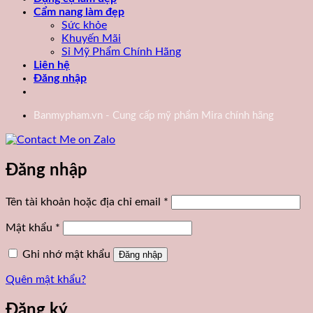
Cẩm nang làm đẹp
Sức khỏe
Khuyến Mãi
Sỉ Mỹ Phẩm Chính Hãng
Liên hệ
Đăng nhập
Banmypham.vn - Cung cấp mỹ phẩm Mira chính hãng
Đăng nhập
Bắt
Tên tài khoản hoặc địa chỉ email
*
buộc
Bắt
Mật khẩu
*
buộc
Ghi nhớ mật khẩu
Đăng nhập
Quên mật khẩu?
Đăng ký