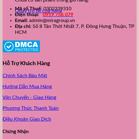
Chưa có sản phẩm trong giỏ hàng.
Mã số Thuế:
0302339310
Quay trở lại cửa hàng
Điện thoại:
0919 756 079
Email:
admin@miragroup.vn
Địa chỉ:
Số 8 Tân Thới Nhất 7, P. Đông Hưng Thuận, TP
HCM
Hỗ Trợ Khách Hàng
Chính Sách Bảo Mật
Hướng Dẫn Mua Hàng
Vận Chuyển - Giao Hàng
Phương Thức Thanh Toán
Điều Khoản Giao Dịch
Chứng Nhận