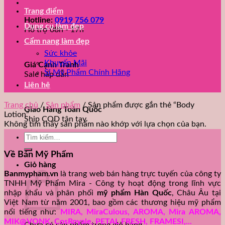
Trang điểm
Hotline:
0919 756 079
Dụng cụ làm đẹp
Hỗ trợ 08h - 17h
Cẩm nang làm đẹp
Sức khỏe
Khuyến Mãi
Giá Cạnh Tranh
Sỉ Mỹ Phẩm Chính Hãng
Sale hấp dẫn
Liên hệ
Trang chủ
/
Sản phẩm
/
Sản phẩm được gắn thẻ “Body
Giao Hàng Toàn Quốc
Lotion”
Ship COD tận tay
Không tìm thấy sản phẩm nào khớp với lựa chọn của bạn.
Tìm
kiếm:
Về Bán Mỹ Phẩm
Giỏ hàng
Banmypham.vn
là trang web bán hàng trực tuyến của công ty
TNHH Mỹ Phẩm Mira - Công ty hoạt động trong lĩnh vực
nhập khẩu và phân phối
mỹ phẩm Hàn Quốc
, Châu Âu tại
Việt Nam từ năm 2001, bao gồm các thương hiệu mỹ phẩm
nổi tiếng như:
MIRA, MiraCulous, AROMA, Mira AROMA,
MIK@VONK, CosRoyale, PETAL FRESH, FRAMESI,...