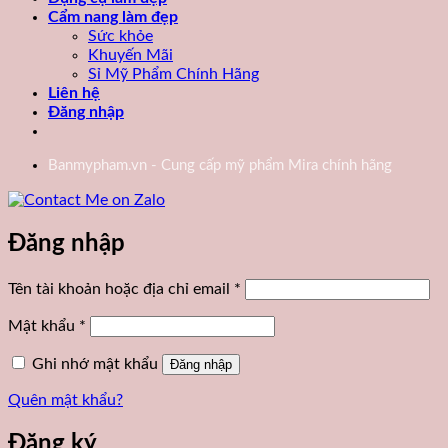
Cẩm nang làm đẹp
Sức khỏe
Khuyến Mãi
Sỉ Mỹ Phẩm Chính Hãng
Liên hệ
Đăng nhập
Banmypham.vn - Cung cấp mỹ phẩm Mira chính hãng
Đăng nhập
Bắt
Tên tài khoản hoặc địa chỉ email
*
buộc
Bắt
Mật khẩu
*
buộc
Ghi nhớ mật khẩu
Đăng nhập
Quên mật khẩu?
Đăng ký